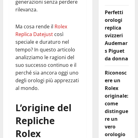
generazioni senza perdere
rilevanza.
Perfetti
orologi
Ma cosa rende il
Rolex
replica
Replica Datejust
così
svizzeri
speciale e duraturo nel
Audemar
tempo? In questo articolo
s Piguet
analizziamo le ragioni del
da donna
suo successo continuo e il
perché sia ancora oggi uno
Riconosc
degli orologi più apprezzati
ere un
al mondo.
Rolex
originale:
come
L’origine del
distingue
Repliche
re un
vero
Rolex
orologio