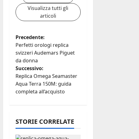
Visualizza tutti gli
articoli
N
Precedente:
Perfetti orologi replica
a
svizzeri Audemars Piguet
da donna
v
Successivo:
i
Replica Omega Seamaster
Aqua Terra 150M: guida
g
completa all’acquisto
a
z
STORIE CORRELATE
i