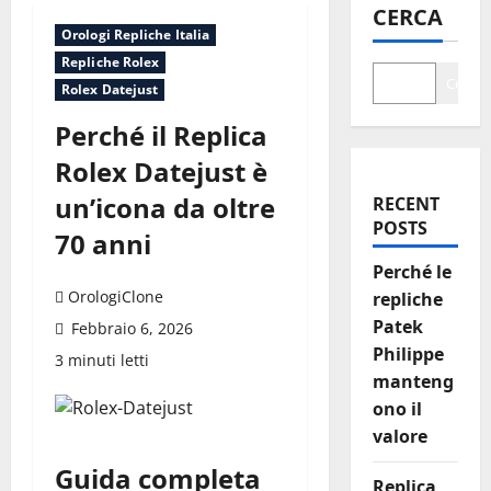
CERCA
Orologi Repliche Italia
Repliche Rolex
Cerca
Rolex Datejust
Perché il Replica
Rolex Datejust è
un’icona da oltre
RECENT
POSTS
70 anni
Perché le
OrologiClone
repliche
Patek
Febbraio 6, 2026
Philippe
3 minuti letti
manteng
ono il
valore
Guida completa
Replica