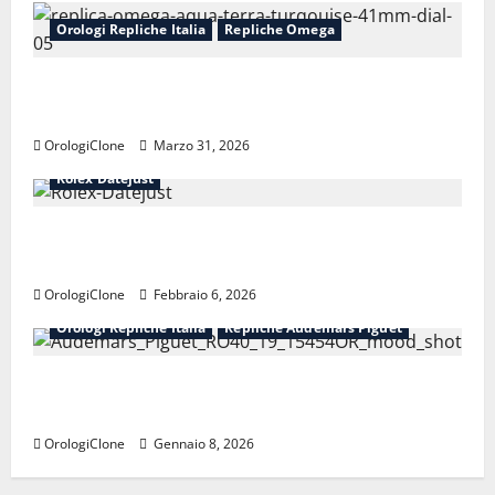
Orologi Repliche Italia
Repliche Omega
Replica Omega Seamaster Aqua Terra
150M: guida completa all’acquisto
OrologiClone
Marzo 31, 2026
Orologi Repliche Italia
Repliche Rolex
Rolex Datejust
Perché il Replica Rolex Datejust è un’icona
da oltre 70 anni
OrologiClone
Febbraio 6, 2026
Orologi Repliche Italia
Repliche Audemars Piguet
Perfetti orologi replica svizzeri Audemars
Piguet da donna
OrologiClone
Gennaio 8, 2026