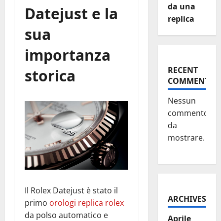
da una
Datejust e la
replica
sua
importanza
RECENT
storica
COMMENTS
Nessun
commento
da
mostrare.
Il Rolex Datejust è stato il
ARCHIVES
primo
orologi replica rolex
da polso automatico e
Aprile