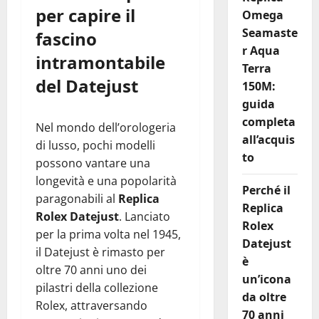
per capire il
Omega
Seamaste
fascino
r Aqua
intramontabile
Terra
del Datejust
150M:
guida
completa
Nel mondo dell’orologeria
all’acquis
di lusso, pochi modelli
to
possono vantare una
longevità e una popolarità
Perché il
paragonabili al
Replica
Replica
Rolex Datejust
. Lanciato
Rolex
per la prima volta nel 1945,
Datejust
il Datejust è rimasto per
è
oltre 70 anni uno dei
un’icona
pilastri della collezione
da oltre
Rolex, attraversando
70 anni