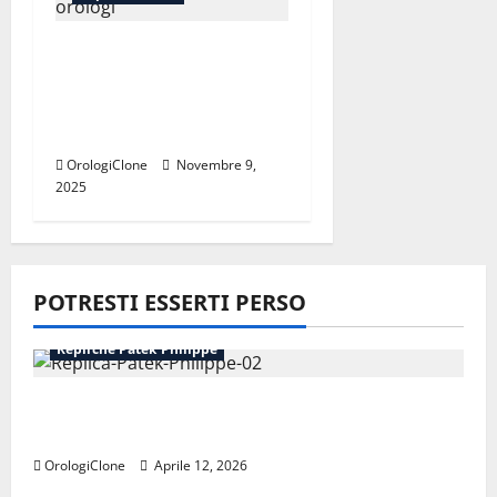
Riconoscere un Rolex
originale: come
distinguere un vero
orologio da una replica
OrologiClone
Novembre 9,
2025
POTRESTI ESSERTI PERSO
Repliche Patek Philippe
Perché le repliche Patek Philippe
mantengono il valore
OrologiClone
Aprile 12, 2026