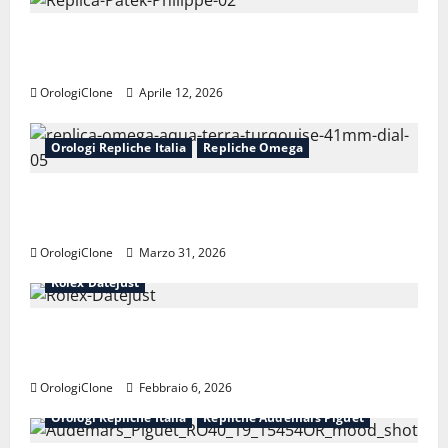
Perché le repliche Patek Philippe mantengono il
valore
OrologiClone
Aprile 12, 2026
Orologi Repliche Italia
Repliche Omega
Replica Omega Seamaster Aqua Terra 150M: guida
completa all’acquisto
OrologiClone
Marzo 31, 2026
Orologi Repliche Italia
Repliche Rolex
Rolex Datejust
Perché il Replica Rolex Datejust è un’icona da oltre
70 anni
OrologiClone
Febbraio 6, 2026
Orologi Repliche Italia
Repliche Audemars Piguet