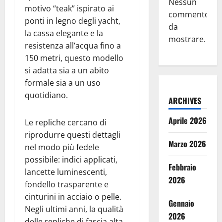
Nessun
motivo “teak” ispirato ai
commento
ponti in legno degli yacht,
da
la cassa elegante e la
mostrare.
resistenza all’acqua fino a
150 metri, questo modello
si adatta sia a un abito
formale sia a un uso
quotidiano.
ARCHIVES
Aprile 2026
Le repliche cercano di
riprodurre questi dettagli
Marzo 2026
nel modo più fedele
possibile: indici applicati,
Febbraio
lancette luminescenti,
2026
fondello trasparente e
cinturini in acciaio o pelle.
Gennaio
Negli ultimi anni, la qualità
2026
delle repliche di fascia alta