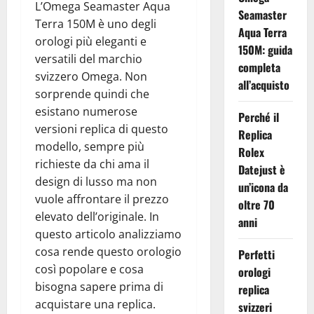
L’Omega Seamaster Aqua
Seamaster
Terra 150M è uno degli
Aqua Terra
orologi più eleganti e
150M: guida
versatili del marchio
completa
svizzero Omega. Non
all’acquisto
sorprende quindi che
esistano numerose
Perché il
versioni replica di questo
Replica
modello, sempre più
Rolex
richieste da chi ama il
Datejust è
design di lusso ma non
un’icona da
vuole affrontare il prezzo
oltre 70
elevato dell’originale. In
anni
questo articolo analizziamo
cosa rende questo orologio
Perfetti
così popolare e cosa
orologi
bisogna sapere prima di
replica
acquistare una replica.
svizzeri