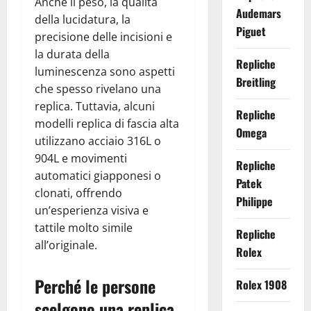
Anche il peso, la qualità
Audemars
della lucidatura, la
Piguet
precisione delle incisioni e
la durata della
Repliche
luminescenza sono aspetti
Breitling
che spesso rivelano una
replica. Tuttavia, alcuni
Repliche
modelli replica di fascia alta
Omega
utilizzano acciaio 316L o
904L e movimenti
Repliche
automatici giapponesi o
Patek
clonati, offrendo
Philippe
un’esperienza visiva e
tattile molto simile
Repliche
all’originale.
Rolex
Perché le persone
Rolex 1908
scelgono una replica