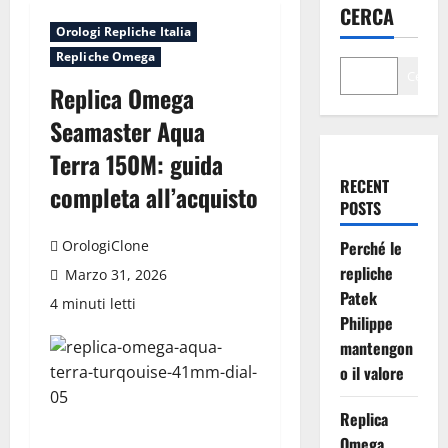
CERCA
Orologi Repliche Italia
Repliche Omega
Cerca
Replica Omega
Seamaster Aqua
Terra 150M: guida
RECENT
completa all’acquisto
POSTS
OrologiClone
Perché le
repliche
Marzo 31, 2026
Patek
4 minuti letti
Philippe
mantengon
o il valore
Replica
Omega