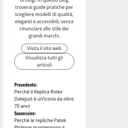
orologi. In questo blog
troverai guide pratiche per
scegliere modelli di qualità,
eleganti e accessibili, senza
rinunciare allo stile dei
grandi marchi.
Visita il sito web
Visualizza tutti gli
articoli
N
Precedente:
Perché il Replica Rolex
a
Datejust è un’icona da oltre
70 anni
v
Successivo:
i
Perché le repliche Patek
Philippe mantengono il