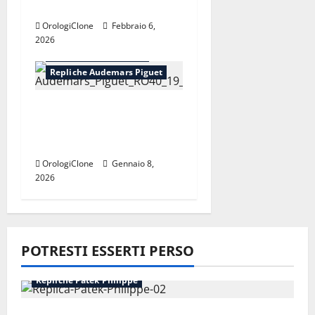
oltre 70 anni
c
OrologiClone
Febbraio 6,
o
2026
Orologi Repliche Italia
l
Repliche Audemars Piguet
o
Perfetti orologi replica
svizzeri Audemars
Piguet da donna
OrologiClone
Gennaio 8,
2026
POTRESTI ESSERTI PERSO
Repliche Patek Philippe