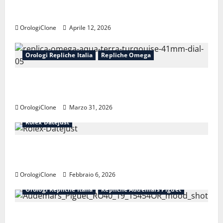
Perché le repliche Patek Philippe
mantengono il valore
OrologiClone
Aprile 12, 2026
Orologi Repliche Italia
Repliche Omega
Replica Omega Seamaster Aqua Terra
150M: guida completa all’acquisto
OrologiClone
Marzo 31, 2026
Orologi Repliche Italia
Repliche Rolex
Rolex Datejust
Perché il Replica Rolex Datejust è un’icona
da oltre 70 anni
OrologiClone
Febbraio 6, 2026
Orologi Repliche Italia
Repliche Audemars Piguet
Perfetti orologi replica svizzeri Audemars