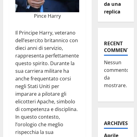
da una
replica
Pince Harry
Il Principe Harry, veterano
dell’esercito britannico con
RECENT
dieci anni di servizio,
COMMENTS
rappresenta perfettamente
Nessun
questo spirito. Durante la
commento
sua carriera militare ha
da
anche frequentato corsi
mostrare.
negli Stati Uniti per
imparare a pilotare gli
elicotteri Apache, simbolo
di competenza e disciplina.
In questo contesto,
ARCHIVES
l’orologio che meglio
rispecchia la sua
Aprile