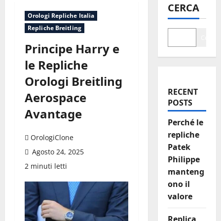
CERCA
Orologi Repliche Italia
Repliche Breitling
Cerca
Principe Harry e
le Repliche
Orologi Breitling
RECENT
Aerospace
POSTS
Avantage
Perché le
repliche
OrologiClone
Patek
Agosto 24, 2025
Philippe
2 minuti letti
manteng
ono il
valore
Replica