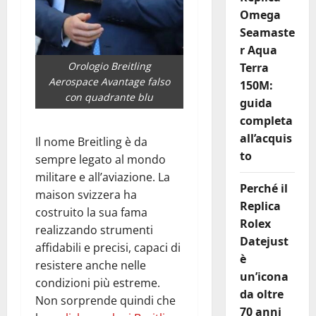
Omega
Seamaste
r Aqua
Orologio Breitling
Terra
Aerospace Avantage falso
150M:
con quadrante blu
guida
completa
all’acquis
Il nome Breitling è da
to
sempre legato al mondo
militare e all’aviazione. La
Perché il
maison svizzera ha
Replica
costruito la sua fama
Rolex
realizzando strumenti
Datejust
affidabili e precisi, capaci di
è
resistere anche nelle
un’icona
condizioni più estreme.
da oltre
Non sorprende quindi che
70 anni