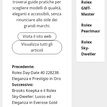
troverai guide pratiche per
Rolex
scegliere modelli di qualità,
GMT-
eleganti e accessibili, senza
Master
rinunciare allo stile dei
Rolex
grandi marchi.
Pearlmaster
Visita il sito web
Rolex
Visualizza tutti gli
Sky-
articoli
Dweller
N
Precedente:
Rolex Day-Date 40 228238:
a
Eleganza e Prestigio in Oro
Successivo:
v
Brooks Koepka e il Rolex
i
Sky-Dweller: Lusso ed
Eleganza in Everose Gold