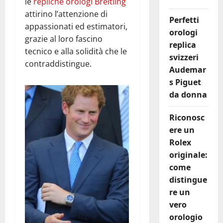
le
repliche orologi Breitling
attirino l’attenzione di
Perfetti
appassionati ed estimatori,
orologi
grazie al loro fascino
replica
tecnico e alla solidità che le
svizzeri
contraddistingue.
Audemar
s Piguet
da donna
Riconosc
ere un
Rolex
originale:
come
distingue
re un
vero
orologio