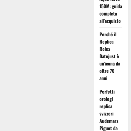
fascino
150M: guida
senza
tempo
completa
dei
all’acquisto
breitling
repliche
orologi
con
Perché il
quadrante
verde
Replica
Rolex
Datejust è
un’icona da
oltre 70
anni
Perfetti
orologi
replica
svizzeri
Audemars
Piguet da