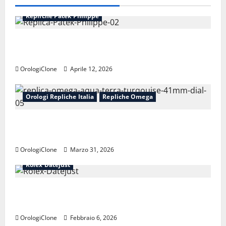
Repliche Patek Philippe
Perché le repliche Patek Philippe mantengono il
valore
OrologiClone
Aprile 12, 2026
Orologi Repliche Italia
Repliche Omega
Replica Omega Seamaster Aqua Terra 150M: guida
completa all’acquisto
OrologiClone
Marzo 31, 2026
Orologi Repliche Italia
Repliche Rolex
Rolex Datejust
Perché il Replica Rolex Datejust è un’icona da oltre
70 anni
OrologiClone
Febbraio 6, 2026