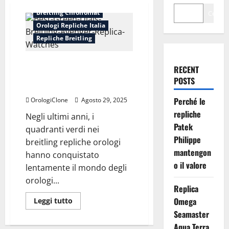
Breitling Chronomat
Cerca
Orologi Repliche Italia
Repliche Breitling
Il fascino senza tempo dei
RECENT
breitling repliche orologi con
POSTS
quadrante verde
Perché le
OrologiClone
Agosto 29, 2025
repliche
Negli ultimi anni, i
Patek
quadranti verdi nei
Philippe
breitling repliche orologi
mantengon
hanno conquistato
o il valore
lentamente il mondo degli
orologi...
Replica
Leggi
Omega
Leggi tutto
di
Seamaster
più
su
Aqua Terra
Il