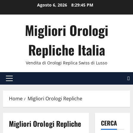
Vai
Agosto 6, 2026
8:29:46 PM
al
contenuto
Migliori Orologi
Repliche Italia
Vendita di Orologi Replica Swiss di Lusso
Menu
principale
Home
Migliori Orologi Repliche
Migliori Orologi Repliche
CERCA
Breitling Avenger