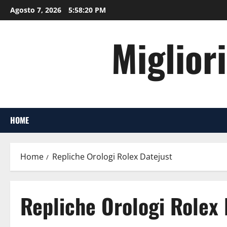
Vai
Agosto 7, 2026
5:58:20 PM
al
contenuto
Migliori
HOME
Home
Repliche Orologi Rolex Datejust
Repliche Orologi Rolex 