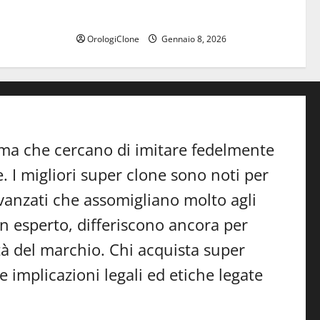
Perfetti orologi replica svizzeri
Audemars Piguet da donna
OrologiClone
Gennaio 8, 2026
ma che cercano di imitare fedelmente
 I migliori super clone sono noti per
 avanzati che assomigliano molto agli
n esperto, differiscono ancora per
cità del marchio. Chi acquista super
e implicazioni legali ed etiche legate