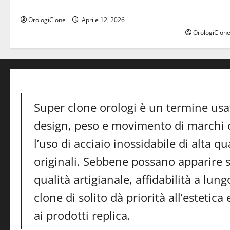
mantengono il valore
Replica Om
150M: guida
OrologiClone
Aprile 12, 2026
OrologiClon
Super clone orologi è un termine usa
design, peso e movimento di marchi d
l’uso di acciaio inossidabile di alta 
originali. Sebbene possano apparire 
qualità artigianale, affidabilità a lun
clone di solito dà priorità all’estetic
ai prodotti replica.