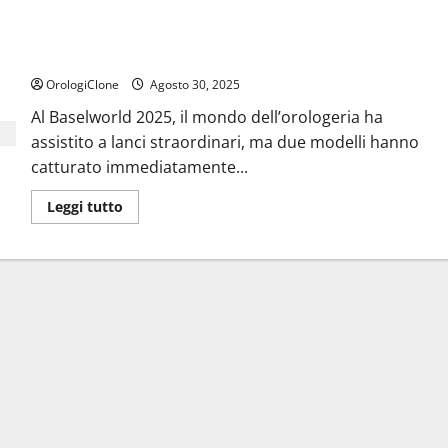
Le Nuove Repliche Rolex Datejust 41 a Baselworld 2025
OrologiClone
Agosto 30, 2025
Al Baselworld 2025, il mondo dell’orologeria ha
assistito a lanci straordinari, ma due modelli hanno
catturato immediatamente...
Leggi
Leggi tutto
di
più
su
Le
Nuove
Repliche
Rolex
Datejust
41
a
Baselworld
2025