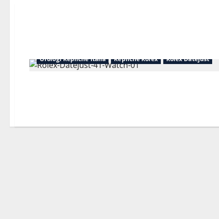
Orologi Repliche Italia
Repliche Rolex
Rolex Datejust