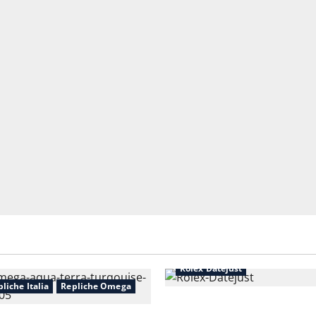
Orologi Repliche Italia
Replic
Rolex Datejust
liche Italia
Repliche Omega
Perché il Replica Rolex Datej