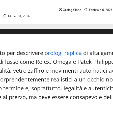
ega Seamaster Aqua Terra
un’icona da oltre 70 anni
 completa all’acquisto
OrologiClone
Febbraio 6, 2026
e
Marzo 31, 2026
to per descrivere
orologi replica
di alta gam
i lusso come Rolex, Omega e Patek Philippe.
qualità, vetro zaffiro e movimenti automatici
sorprendentemente realistici a un occhio no
go termine e, soprattutto, legalità e autenti
a e al prezzo, ma deve essere consapevole dell