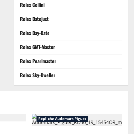
Rolex Cellini
Rolex Datejust
Rolex Day-Date
Rolex GMT-Master
Rolex Pearlmaster
Rolex Sky-Dweller
he Rolex
Orologi Repliche Italia
Repliche Audemars Piguet
ust è