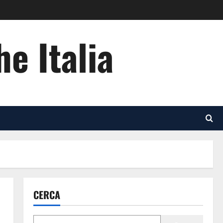
he Italia
CERCA