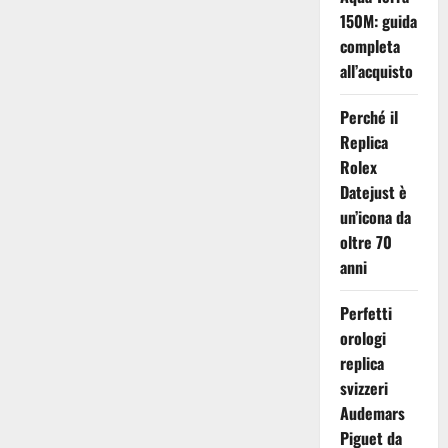
e
150M: guida
il
Rolex
completa
Sky-
Dweller:
all’acquisto
Lusso
ed
Eleganza
Perché il
in
Everose
Replica
Gold
Rolex
Datejust è
un’icona da
oltre 70
anni
Perfetti
orologi
replica
svizzeri
Audemars
Piguet da