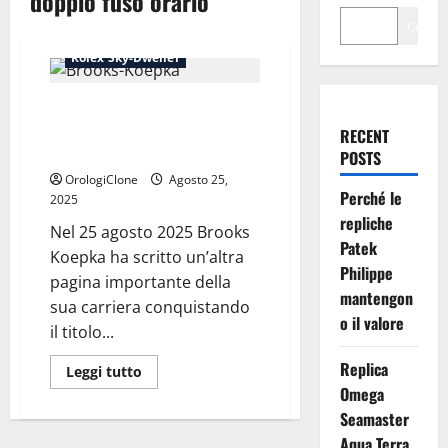
doppio fuso orario
Cerca
Repliche Rolex
Rolex Sky-Dweller
Brooks Koepka e il Rolex Sky-
Dweller: Lusso ed Eleganza in
RECENT
Everose Gold
POSTS
OrologiClone
Agosto 25,
Perché le
2025
repliche
Nel 25 agosto 2025 Brooks
Patek
Koepka ha scritto un’altra
Philippe
pagina importante della
mantengon
sua carriera conquistando
o il valore
il titolo...
Replica
Leggi
Leggi tutto
di
Omega
più
su
Seamaster
Brooks
Koepka
Aqua Terra