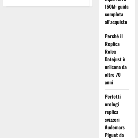
più
su
150M: guida
Principe
Harry
completa
e
all’acquisto
le
Repliche
Orologi
Breitling
Perché il
Aerospace
Replica
Avantage
Rolex
Datejust è
un’icona da
oltre 70
anni
Perfetti
orologi
replica
svizzeri
Audemars
Piguet da