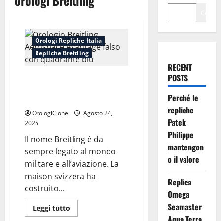
orologi Breitling
Cerca
Orologi Repliche Italia
Repliche Breitling
RECENT
POSTS
Principe Harry e le Repliche
Orologi Breitling Aerospace
Perché le
Avantage
repliche
OrologiClone
Agosto 24,
Patek
2025
Philippe
Il nome Breitling è da
mantengon
sempre legato al mondo
o il valore
militare e all’aviazione. La
maison svizzera ha
Replica
costruito...
Omega
Seamaster
Leggi
Leggi tutto
di
Aqua Terra